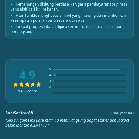
Kemenangan dihitung berdasarkan garis pembayaran (paylines)
yang aktif dari kiri ke kanan.
Fitur Tumble menghapus simbol yang menang dan memberikan
kesempatan putaran baru secara otomatis.
Jackpot progresif dapat dipicu secara acak selama permainan
berlangsung.
5
4.9
4
3
⭐⭐⭐⭐⭐
2
2845 Reviews
1
BudiSantoso88
2 hari yang lalu
“Gila sih game ini! Baru main 10 menit langsung dapat scatter dan jackpot
besar. Mantap KEDAI168!”