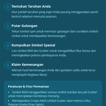
Tentukan Taruhan Anda
1
Atur jumlah taruhan yang ingin Anda pasang menggunakan panel
kontrol sebelum memulai putaran.
Putar Gulungan
2
Tekan tombol spin untuk memutar gulungan dan cocokkan simbol-
simbol untuk mendapatkan kemenangan.
Kumpulkan Simbol Spesial
3
Cari simbol Wild dan Scatter untuk mengaktifkan fitur bonus dan
meningkatkan potensi pembayaran Anda.
Klaim Kemenangan
4
Nikmati hasil kemenangan Anda dan gunakan saldo untuk terus
menjelajahi kegilaan Mary!
Peraturan & Fitur Permainan
Simbol Wild menggantikan semua simbol standar kecuali Scatter
untuk menciptakan kombinasi menang.
Mendapatkan 3 atau lebih simbol Scatter akan memicu fitur
Putaran Gratis (Free Spins).