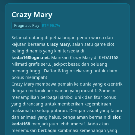
▶
Crazy Mary
Pragmatic Play
RTP 96.7%
Selamat datang di petualangan penuh warna dan
kejutan bersama
Crazy Mary
, salah satu game slot
paling dinamis yang kini tersedia di
kedai168login.net
. Mainkan Crazy Mary di KEDAI168!
Nikmati grafis seru, jackpot besar, dan peluang
menang tinggi. Daftar & login sekarang untuk klaim
bonus melimpah!
Crazy Mary membawa pemain ke dunia yang eksentrik
dengan mekanik permainan yang inovatif. Game ini
menampilkan berbagai simbol unik dan fitur bonus
yang dirancang untuk memberikan kegembiraan
maksimal di setiap putaran. Dengan visual yang tajam
dan animasi yang halus, pengalaman bermain di
slot
kedai168
menjadi jauh lebih imersif. Anda akan
menemukan berbagai kombinasi kemenangan yang