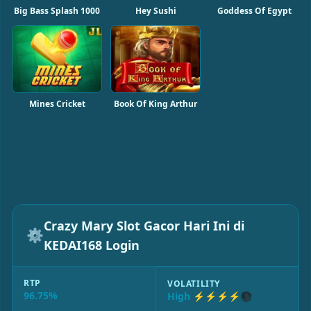
Hey Sushi
Big Bass Splash 1000
Goddess Of Egypt
Mines Cricket
Book Of King Arthur
Crazy Mary Slot Gacor Hari Ini di
⚙️
KEDAI168 Login
RTP
VOLATILITY
96.75%
High ⚡⚡⚡⚡🌑