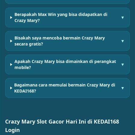
Berapakah Max Win yang bisa didapatkan di
▼
Crazy Mary?
Bisakah saya mencoba bermain Crazy Mary
▼
secara gratis?
Apakah Crazy Mary bisa dimainkan di perangkat
▼
mobile?
Bagaimana cara memulai bermain Crazy Mary di
▼
KEDAI168?
Crazy Mary Slot Gacor Hari Ini di KEDAI168
Login