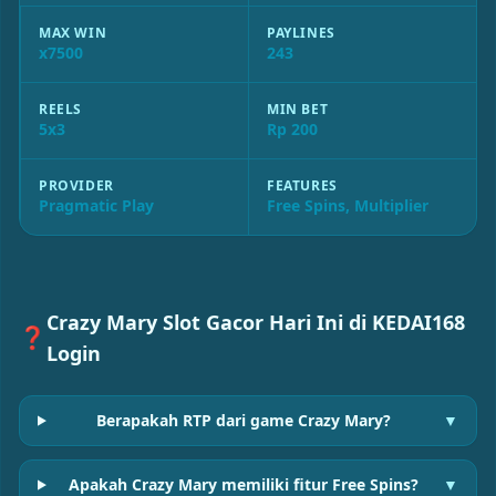
MAX WIN
PAYLINES
x7500
243
REELS
MIN BET
5x3
Rp 200
PROVIDER
FEATURES
Pragmatic Play
Free Spins, Multiplier
Crazy Mary Slot Gacor Hari Ini di KEDAI168
❓
Login
Berapakah RTP dari game Crazy Mary?
▼
Apakah Crazy Mary memiliki fitur Free Spins?
▼