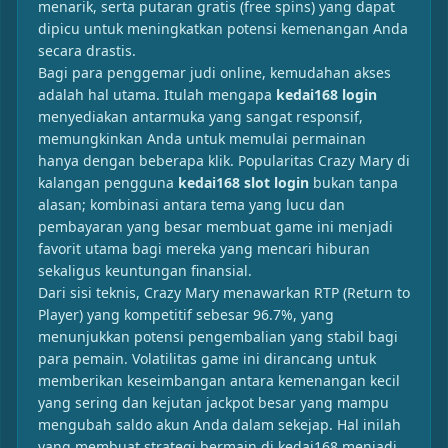
menarik, serta putaran gratis (free spins) yang dapat
dipicu untuk meningkatkan potensi kemenangan Anda
secara drastis.
Bagi para penggemar judi online, kemudahan akses
adalah hal utama. Itulah mengapa
kedai168 login
menyediakan antarmuka yang sangat responsif,
memungkinkan Anda untuk memulai permainan
hanya dengan beberapa klik. Popularitas Crazy Mary di
kalangan pengguna
kedai168 slot login
bukan tanpa
alasan; kombinasi antara tema yang lucu dan
pembayaran yang besar membuat game ini menjadi
favorit utama bagi mereka yang mencari hiburan
sekaligus keuntungan finansial.
Dari sisi teknis, Crazy Mary menawarkan RTP (Return to
Player) yang kompetitif sebesar 96.7%, yang
menunjukkan potensi pengembalian yang stabil bagi
para pemain. Volatilitas game ini dirancang untuk
memberikan keseimbangan antara kemenangan kecil
yang sering dan kejutan jackpot besar yang mampu
mengubah saldo akun Anda dalam sekejap. Hal inilah
yang membuat strategi bermain di kedai168 menjadi