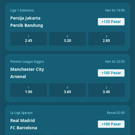
Liga 1 Indonesia
Hari Ini 19:00
Persija Jakarta
+120 Pasar
Persib Bandung
1
X
2
2.45
3.20
2.80
Premier League Inggris
Hari Ini 22:00
Manchester City
+185 Pasar
Arsenal
1
X
2
1.90
3.60
3.40
La Liga Spanyol
Besok 02:00
Real Madrid
+160 Pasar
FC Barcelona