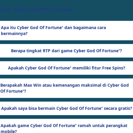
FAQ - Cyber God Of Fortune⁺
Apa itu Cyber God Of Fortune⁺ dan bagaimana cara
bermainnya?
Berapa tingkat RTP dari game Cyber God Of Fortune⁺?
Apakah Cyber God Of Fortune⁺ memiliki fitur Free Spins?
Berapakah Max Win atau kemenangan maksimal di Cyber God
Of Fortune⁺?
Apakah saya bisa bermain Cyber God Of Fortune⁺ secara gratis?
Apakah game Cyber God Of Fortune⁺ ramah untuk perangkat
mobile?