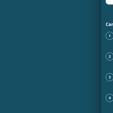
Car
1
2
3
4