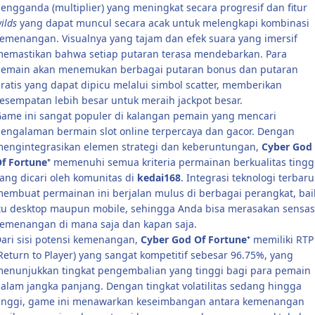
engganda (multiplier) yang meningkat secara progresif dan fitur
ilds
yang dapat muncul secara acak untuk melengkapi kombinasi
emenangan. Visualnya yang tajam dan efek suara yang imersif
emastikan bahwa setiap putaran terasa mendebarkan. Para
emain akan menemukan berbagai putaran bonus dan putaran
ratis yang dapat dipicu melalui simbol scatter, memberikan
esempatan lebih besar untuk meraih jackpot besar.
ame ini sangat populer di kalangan pemain yang mencari
engalaman bermain slot online terpercaya dan gacor. Dengan
engintegrasikan elemen strategi dan keberuntungan,
Cyber God
f Fortune⁺
memenuhi semua kriteria permainan berkualitas tingg
ang dicari oleh komunitas di
kedai168
. Integrasi teknologi terbaru
embuat permainan ini berjalan mulus di berbagai perangkat, bai
tu desktop maupun mobile, sehingga Anda bisa merasakan sensas
emenangan di mana saja dan kapan saja.
ari sisi potensi kemenangan,
Cyber God Of Fortune⁺
memiliki RTP
Return to Player) yang sangat kompetitif sebesar 96.75%, yang
enunjukkan tingkat pengembalian yang tinggi bagi para pemain
alam jangka panjang. Dengan tingkat volatilitas sedang hingga
inggi, game ini menawarkan keseimbangan antara kemenangan