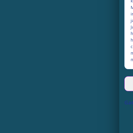
k
M
i
j
J
h
h
c
m
m
Ga