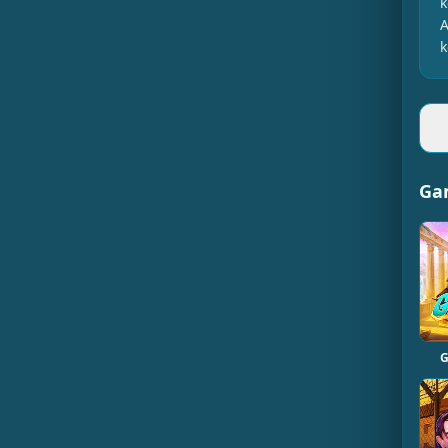
k
A
k
Ga
G