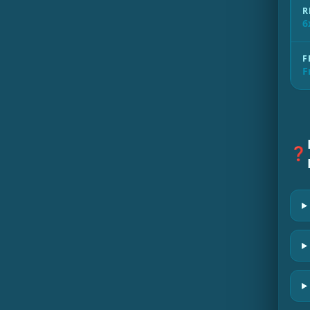
R
6
F
F
❓