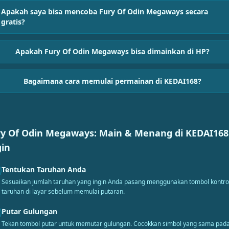
Apakah saya bisa mencoba Fury Of Odin Megaways secara
gratis?
Apakah Fury Of Odin Megaways bisa dimainkan di HP?
Bagaimana cara memulai permainan di KEDAI168?
ry Of Odin Megaways: Main & Menang di KEDAI168
gin
Tentukan Taruhan Anda
Sesuaikan jumlah taruhan yang ingin Anda pasang menggunakan tombol kontro
taruhan di layar sebelum memulai putaran.
Putar Gulungan
Tekan tombol putar untuk memutar gulungan. Cocokkan simbol yang sama pad