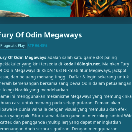
▶
Fury Of Odin Megaways
Pragmatic Play
RTP 96.45%
ury Of Odin Megaways
adalah salah satu game slot paling
pektakuler yang kini tersedia di
kedai168login.net
. Mainkan Fury
f Odin Megaways di KEDAI168! Nikmati fitur Megaways, jackpot
esar, dan peluang menang tinggi. Daftar & login sekarang untuk
eraih kemenangan bersama sang Dewa Odin dalam petualangan
itologi Nordik yang mendebarkan.
Game ini menggunakan mekanisme Megaways yang memungkinka
ibuan cara untuk menang pada setiap putaran. Pemain akan
ibawa ke dunia Valhalla dengan visual yang memukau dan efek
uara yang epik. Fitur utama dalam game ini mencakup simbol Wild
catter, dan pengganda (multiplier) yang dapat meningkatkan
emenangan Anda secara signifikan. Dengan menggunakan