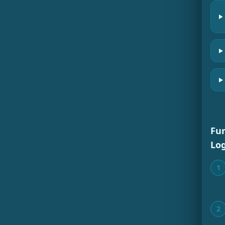
Fu
Lo
1
2