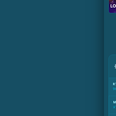
R
9
M
x