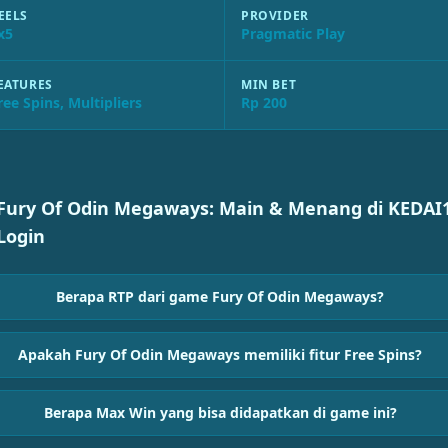
EELS
PROVIDER
x5
Pragmatic Play
EATURES
MIN BET
ree Spins, Multipliers
Rp 200
Fury Of Odin Megaways: Main & Menang di KEDAI
Login
Berapa RTP dari game Fury Of Odin Megaways?
Apakah Fury Of Odin Megaways memiliki fitur Free Spins?
Berapa Max Win yang bisa didapatkan di game ini?