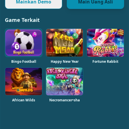
Mainkan Demo
Main Uang Asli
Game Terkait
Bingo Football
Happy New Year
Fortune Rabbit
African Wilds
Necromancer•sha