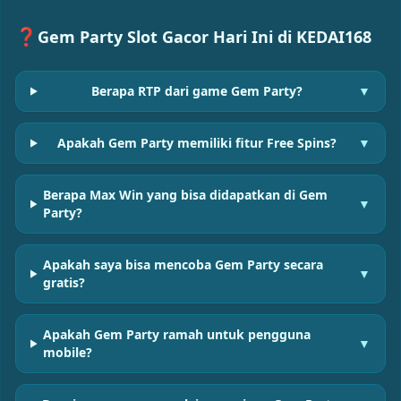
❓
Gem Party Slot Gacor Hari Ini di KEDAI168
Berapa RTP dari game Gem Party?
▼
Apakah Gem Party memiliki fitur Free Spins?
▼
Berapa Max Win yang bisa didapatkan di Gem
▼
Party?
Apakah saya bisa mencoba Gem Party secara
▼
gratis?
Apakah Gem Party ramah untuk pengguna
▼
mobile?