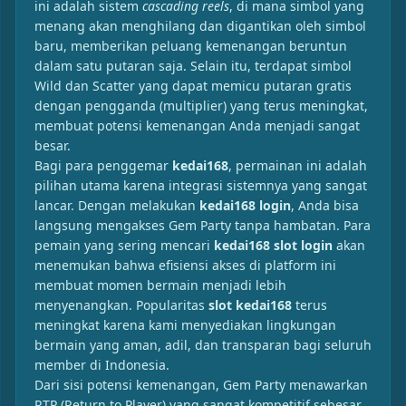
ini adalah sistem
cascading reels
, di mana simbol yang
menang akan menghilang dan digantikan oleh simbol
baru, memberikan peluang kemenangan beruntun
dalam satu putaran saja. Selain itu, terdapat simbol
Wild dan Scatter yang dapat memicu putaran gratis
dengan pengganda (multiplier) yang terus meningkat,
membuat potensi kemenangan Anda menjadi sangat
besar.
Bagi para penggemar
kedai168
, permainan ini adalah
pilihan utama karena integrasi sistemnya yang sangat
lancar. Dengan melakukan
kedai168 login
, Anda bisa
langsung mengakses Gem Party tanpa hambatan. Para
pemain yang sering mencari
kedai168 slot login
akan
menemukan bahwa efisiensi akses di platform ini
membuat momen bermain menjadi lebih
menyenangkan. Popularitas
slot kedai168
terus
meningkat karena kami menyediakan lingkungan
bermain yang aman, adil, dan transparan bagi seluruh
member di Indonesia.
Dari sisi potensi kemenangan, Gem Party menawarkan
RTP (Return to Player) yang sangat kompetitif sebesar